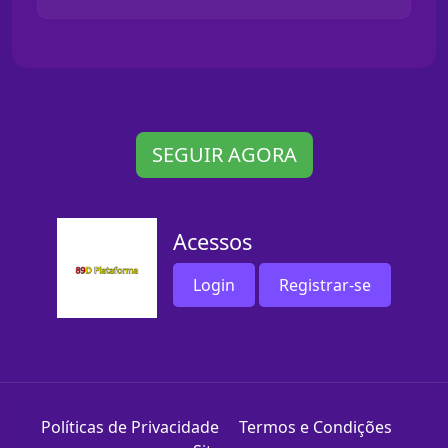
SEGUIR AGORA
Acessos
Login
Registrar-se
Políticas de Privacidade
Termos e Condições