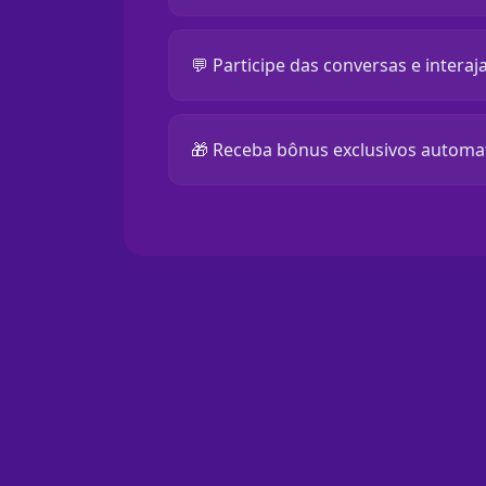
💬 Participe das conversas e interaj
🎁 Receba bônus exclusivos autom