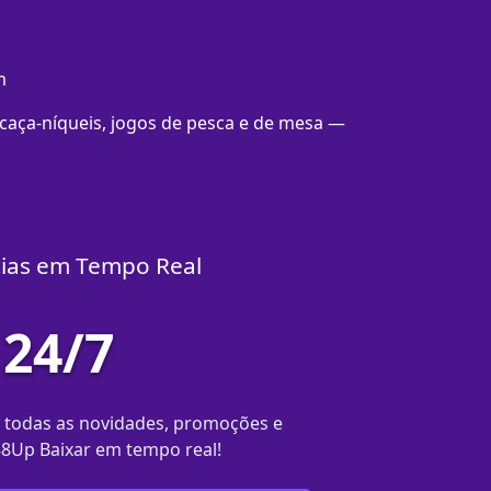
m
, caça-níqueis, jogos de pesca e de mesa —
cias em Tempo Real
24/7
e todas as novidades, promoções e
88Up Baixar em tempo real!