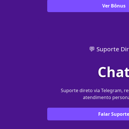
Ver Bônus
💬 Suporte Di
Cha
Suporte direto via Telegram, r
atendimento persona
Falar Suport