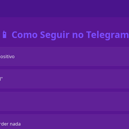
📱 Como Seguir no Telegram
ositivo
l"
erder nada