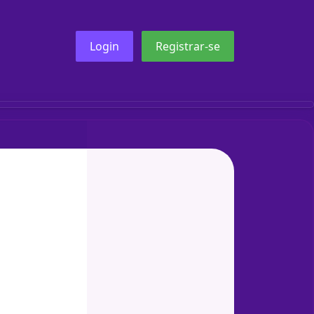
Login
Registrar-se