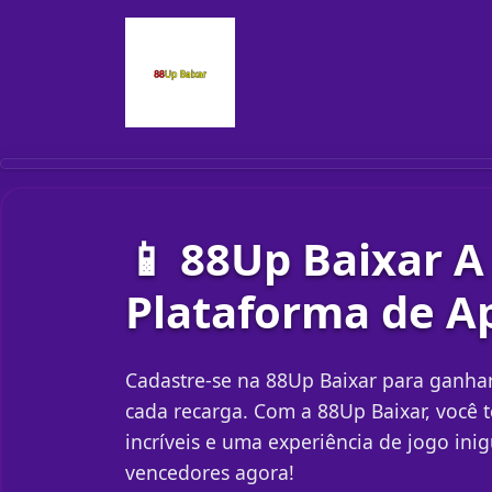
📱 88Up Baixar A
Plataforma de A
Cadastre-se na 88Up Baixar para ganha
cada recarga. Com a 88Up Baixar, você
incríveis e uma experiência de jogo inig
vencedores agora!