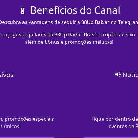
📱 Benefícios do Canal
Descubra as vantagens de seguir a 88Up Baixar no Telegra
com jogos populares da 88Up Baixar Brasil : crupiês ao vivo
além de bônus e promoções malucas!
sivos
📢 Notí
m, promoções especiais
Fique por dentro d
s únicos!
eventos da 