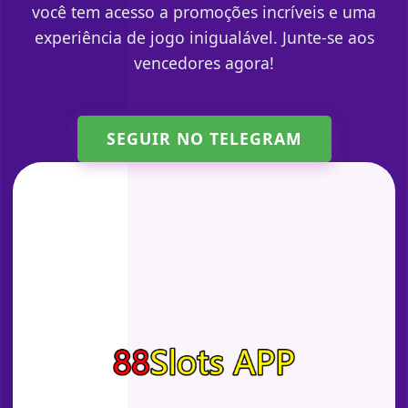
você tem acesso a promoções incríveis e uma
experiência de jogo inigualável. Junte-se aos
vencedores agora!
SEGUIR NO TELEGRAM