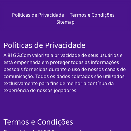
Políticas de Privacidade
Termos e Condições
Sitemap
Políticas de Privacidade
A 81GG.Com valoriza a privacidade de seus usuários e
está empenhada em proteger todas as informações
pessoais fornecidas durante o uso de nossos canais de
comunicação. Todos os dados coletados são utilizados
exclusivamente para fins de melhoria contínua da
experiência de nossos jogadores.
Termos e Condições