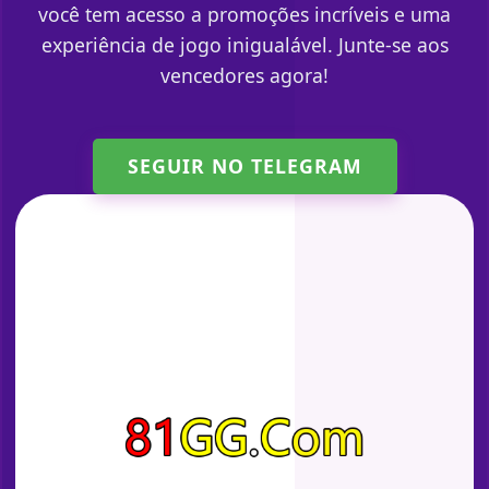
você tem acesso a promoções incríveis e uma
experiência de jogo inigualável. Junte-se aos
vencedores agora!
SEGUIR NO TELEGRAM