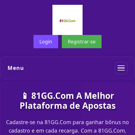
Login
Registrar-se
Menu
📱 81GG.Com A Melhor
Plataforma de Apostas
Cadastre-se na 81GG.Com para ganhar bônus no
cadastro e em cada recarga. Com a 81GG.Com,