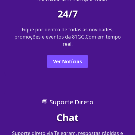
24/7
Fique por dentro de todas as novidades,
promoções e eventos da 81GG.Com em tempo
real!
Ver Notícias
💬 Suporte Direto
Chat
Suporte direto via Telegram, respostas rápidas e