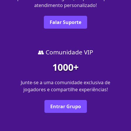
atendimento personalizado!
Falar Suporte
👥 Comunidade VIP
1000+
Junte-se a uma comunidade exclusiva de
jogadores e compartilhe experiências!
Entrar Grupo