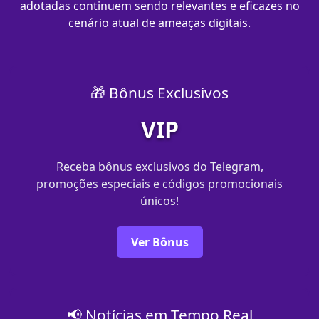
adotadas continuem sendo relevantes e eficazes no
cenário atual de ameaças digitais.
🎁 Bônus Exclusivos
VIP
Receba bônus exclusivos do Telegram,
promoções especiais e códigos promocionais
únicos!
Ver Bônus
📢 Notícias em Tempo Real