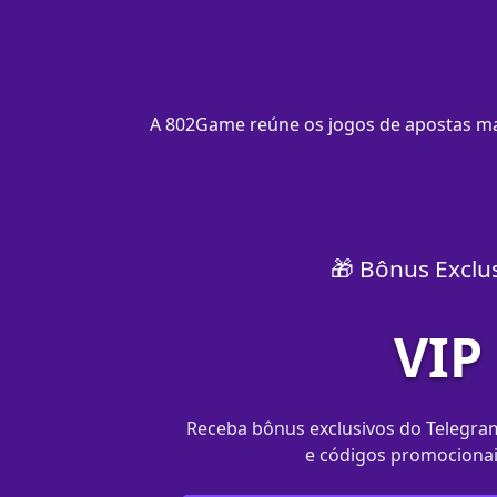
A 802Game reúne os jogos de apostas ma
🎁 Bônus Exclu
VIP
Receba bônus exclusivos do Telegra
e códigos promocionai