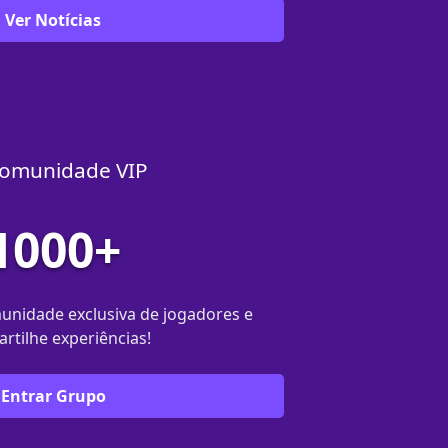
Ver Notícias
Comunidade VIP
1000+
unidade exclusiva de jogadores e
rtilhe experiências!
Entrar Grupo