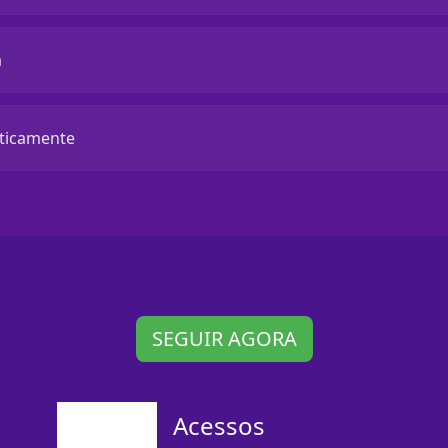
a
aticamente
SEGUIR AGORA
Acessos