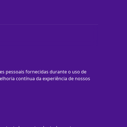
es pessoais fornecidas durante o uso de
elhoria contínua da experiência de nossos