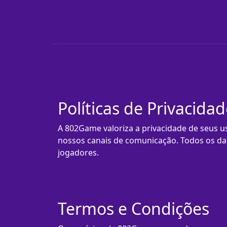
Políticas de Privacida
A 802Game valoriza a privacidade de seus 
nossos canais de comunicação. Todos os dad
jogadores.
Termos e Condições