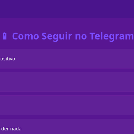
📱 Como Seguir no Telegram
ositivo
erder nada