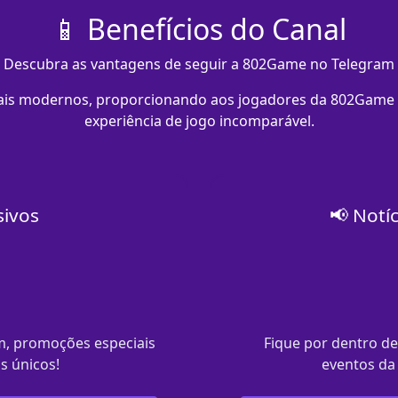
📱 Benefícios do Canal
Descubra as vantagens de seguir a 802Game no Telegram
is modernos, proporcionando aos jogadores da 802Game Br
experiência de jogo incomparável.
sivos
📢 Notí
m, promoções especiais
Fique por dentro d
s únicos!
eventos da