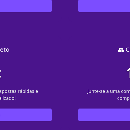
reto
👥 
t
espostas rápidas e
Junte-se a uma com
lizado!
compa
e