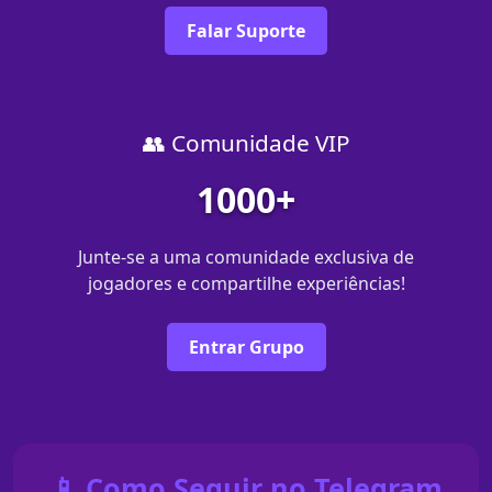
Falar Suporte
👥 Comunidade VIP
1000+
Junte-se a uma comunidade exclusiva de
jogadores e compartilhe experiências!
Entrar Grupo
📱 Como Seguir no Telegram