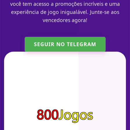
você tem acesso a promoções incríveis e uma
experiência de jogo inigualável. Junte-se aos
vencedores agora!
SEGUIR NO TELEGRAM