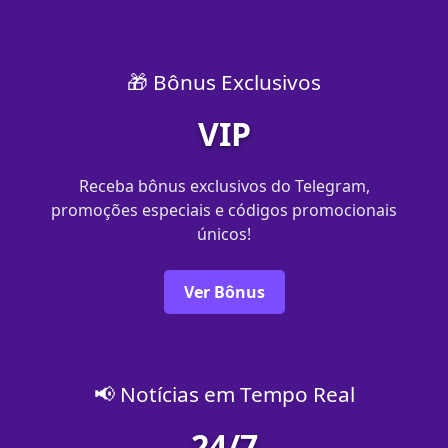
🎁 Bônus Exclusivos
VIP
Receba bônus exclusivos do Telegram,
promoções especiais e códigos promocionais
únicos!
Ver Bônus
📢 Notícias em Tempo Real
24/7