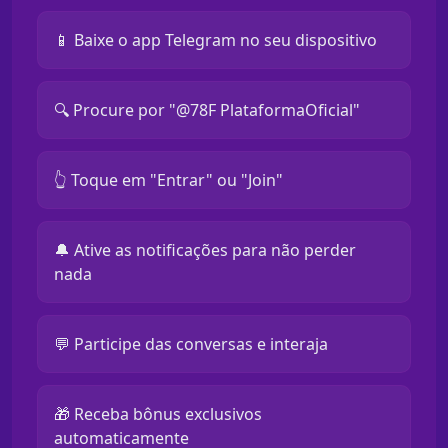
📱 Baixe o app Telegram no seu dispositivo
🔍 Procure por "@78F PlataformaOficial"
👆 Toque em "Entrar" ou "Join"
🔔 Ative as notificações para não perder
nada
💬 Participe das conversas e interaja
🎁 Receba bônus exclusivos
automaticamente