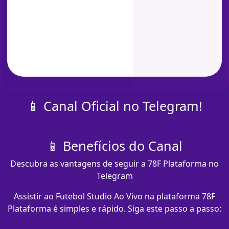
📱 Canal Oficial no Telegram!
📱 Benefícios do Canal
Descubra as vantagens de seguir a 78F Plataforma no
Telegram
Assistir ao Futebol Studio Ao Vivo na plataforma 78F
Plataforma é simples e rápido. Siga este passo a passo: