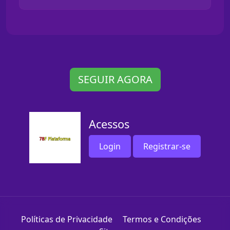
SEGUIR AGORA
Acessos
Login
Registrar-se
Políticas de Privacidade
Termos e Condições