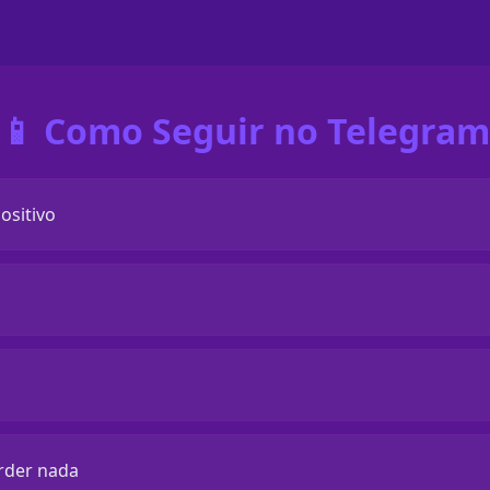
📱 Como Seguir no Telegram
ositivo
erder nada