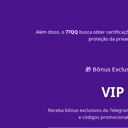
Além disso, o
77QQ
busca obter certifica
proteção da priva
🎁 Bônus Exclu
VIP
Receba bônus exclusivos do Telegra
e códigos promocionai