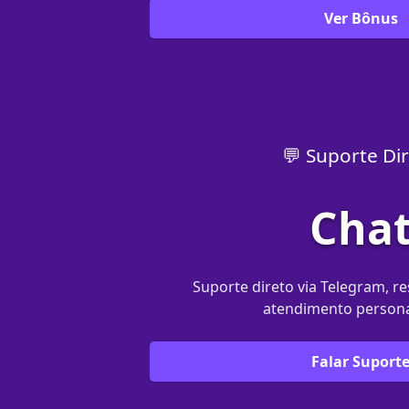
Ver Bônus
💬 Suporte Di
Cha
Suporte direto via Telegram, r
atendimento persona
Falar Suport