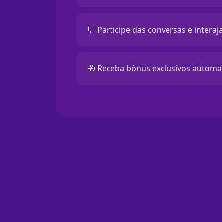
💬 Participe das conversas e interaj
🎁 Receba bônus exclusivos autom