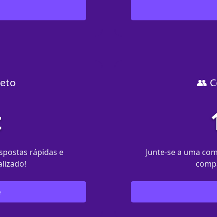
reto
👥 
t
espostas rápidas e
Junte-se a uma com
lizado!
compa
e