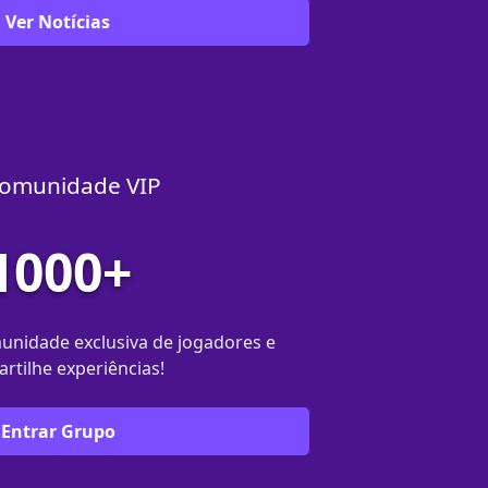
Ver Notícias
Comunidade VIP
1000+
unidade exclusiva de jogadores e
rtilhe experiências!
Entrar Grupo