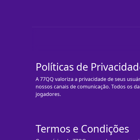
Políticas de Privacida
A 77QQ valoriza a privacidade de seus usu
nossos canais de comunicação. Todos os dad
jogadores.
Termos e Condições