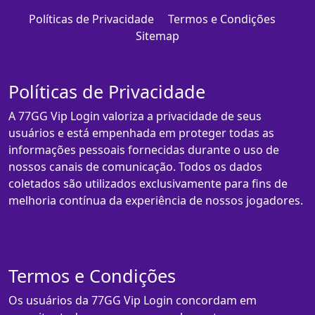
Políticas de Privacidade
Termos e Condições
Sitemap
Políticas de Privacidade
A 77GG Vip Login valoriza a privacidade de seus
usuários e está empenhada em proteger todas as
informações pessoais fornecidas durante o uso de
nossos canais de comunicação. Todos os dados
coletados são utilizados exclusivamente para fins de
melhoria contínua da experiência de nossos jogadores.
Termos e Condições
Os usuários da 77GG Vip Login concordam em