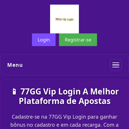
Login
Registrar-se
Menu
📱 77GG Vip Login A Melhor
Plataforma de Apostas
Cadastre-se na 77GG Vip Login para ganhar
bônus no cadastro e em cada recarga. Com a