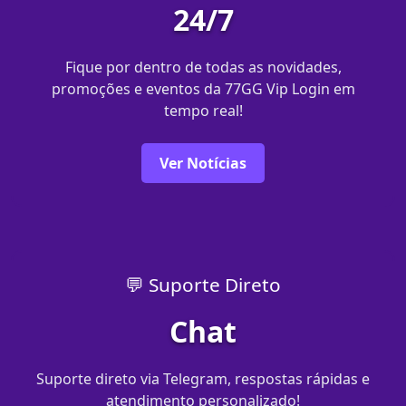
24/7
Fique por dentro de todas as novidades,
promoções e eventos da 77GG Vip Login em
tempo real!
Ver Notícias
💬 Suporte Direto
Chat
Suporte direto via Telegram, respostas rápidas e
atendimento personalizado!