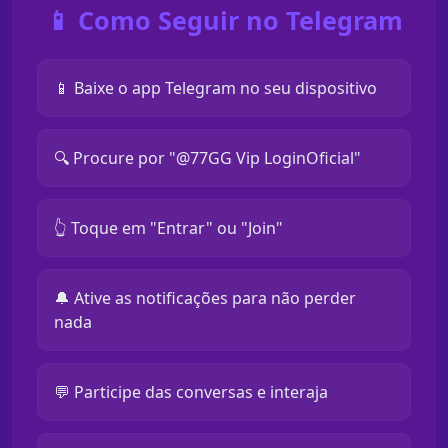
📱 Como Seguir no Telegram
📱 Baixe o app Telegram no seu dispositivo
🔍 Procure por "@77GG Vip LoginOficial"
👆 Toque em "Entrar" ou "Join"
🔔 Ative as notificações para não perder
nada
💬 Participe das conversas e interaja