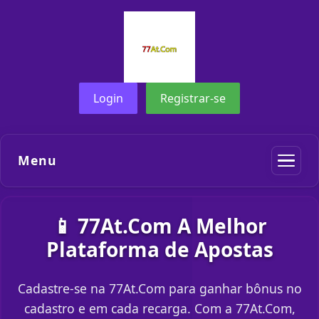
Login
Registrar-se
Menu
📱 77At.Com A Melhor
Plataforma de Apostas
Cadastre-se na 77At.Com para ganhar bônus no
cadastro e em cada recarga. Com a 77At.Com,