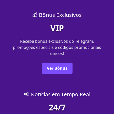
🎁 Bônus Exclusivos
VIP
Receba bônus exclusivos do Telegram,
promoções especiais e códigos promocionais
únicos!
Ver Bônus
📢 Notícias em Tempo Real
24/7