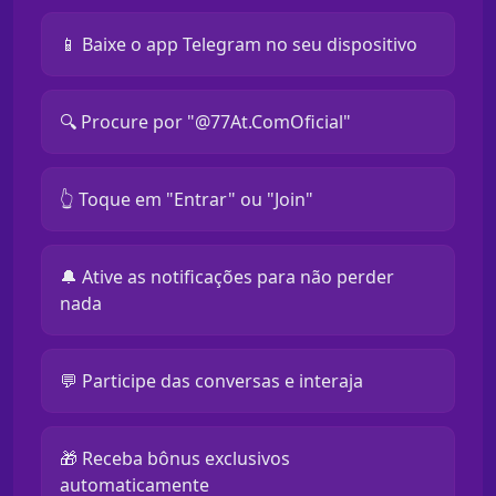
📱 Baixe o app Telegram no seu dispositivo
🔍 Procure por "@77At.ComOficial"
👆 Toque em "Entrar" ou "Join"
🔔 Ative as notificações para não perder
nada
💬 Participe das conversas e interaja
🎁 Receba bônus exclusivos
automaticamente