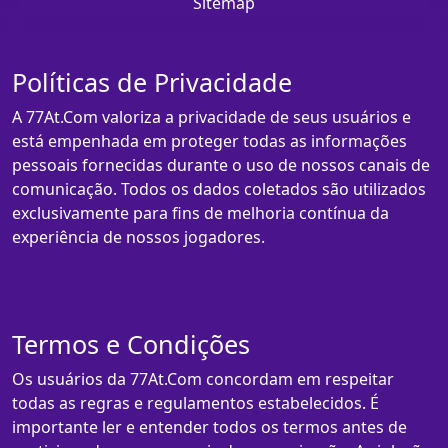
Sitemap
Políticas de Privacidade
A 77At.Com valoriza a privacidade de seus usuários e
está empenhada em proteger todas as informações
pessoais fornecidas durante o uso de nossos canais de
comunicação. Todos os dados coletados são utilizados
exclusivamente para fins de melhoria contínua da
experiência de nossos jogadores.
Termos e Condições
Os usuários da 77At.Com concordam em respeitar
todas as regras e regulamentos estabelecidos. É
importante ler e entender todos os termos antes de