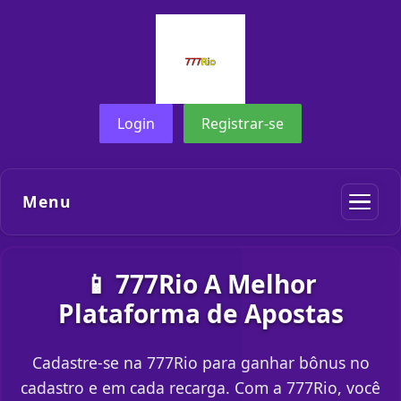
Login
Registrar-se
Menu
📱 777Rio A Melhor
Plataforma de Apostas
Cadastre-se na 777Rio para ganhar bônus no
cadastro e em cada recarga. Com a 777Rio, você