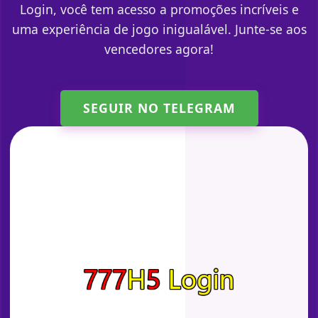
Login, você tem acesso a promoções incríveis e
uma experiência de jogo inigualável. Junte-se aos
vencedores agora!
SEGUIR NO TELEGRAM