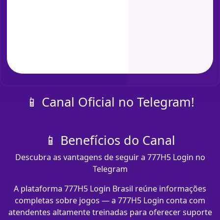
📱 Canal Oficial no Telegram!
📱 Benefícios do Canal
Descubra as vantagens de seguir a 777H5 Login no
Telegram
A plataforma 777H5 Login Brasil reúne informações
completas sobre jogos — a 777H5 Login conta com
atendentes altamente treinadas para oferecer suporte