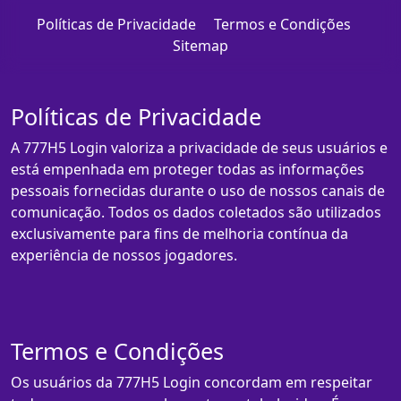
Políticas de Privacidade
Termos e Condições
Sitemap
Políticas de Privacidade
A 777H5 Login valoriza a privacidade de seus usuários e
está empenhada em proteger todas as informações
pessoais fornecidas durante o uso de nossos canais de
comunicação. Todos os dados coletados são utilizados
exclusivamente para fins de melhoria contínua da
experiência de nossos jogadores.
Termos e Condições
Os usuários da 777H5 Login concordam em respeitar