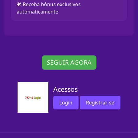
🎁 Receba bônus exclusivos
automaticamente
SEGUIR AGORA
Acessos
Login
Registrar-se