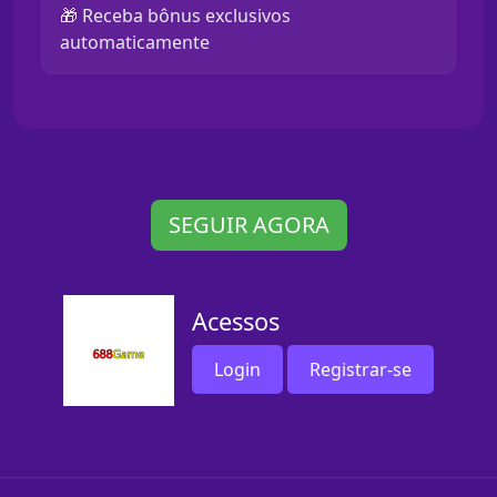
🎁 Receba bônus exclusivos
automaticamente
SEGUIR AGORA
Acessos
Login
Registrar-se