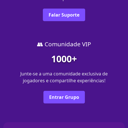
Falar Suporte
👥 Comunidade VIP
1000+
Junte-se a uma comunidade exclusiva de
jogadores e compartilhe experiências!
Entrar Grupo