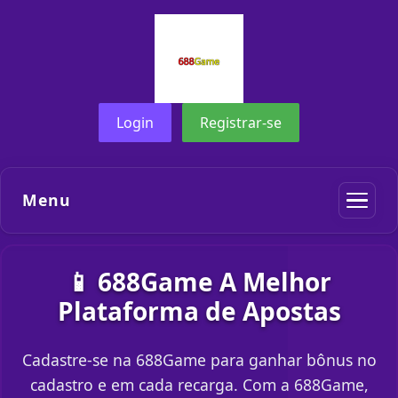
Login
Registrar-se
Menu
📱 688Game A Melhor
Plataforma de Apostas
Cadastre-se na 688Game para ganhar bônus no
cadastro e em cada recarga. Com a 688Game,