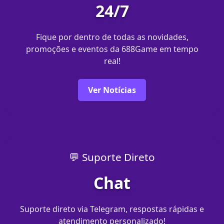
24/7
Fique por dentro de todas as novidades,
promoções e eventos da 688Game em tempo
real!
Ver Notícias
💬 Suporte Direto
Chat
Suporte direto via Telegram, respostas rápidas e
atendimento personalizado!