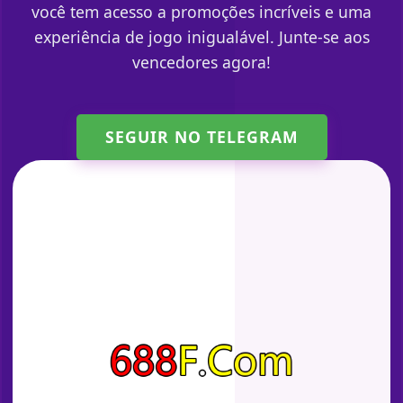
você tem acesso a promoções incríveis e uma
experiência de jogo inigualável. Junte-se aos
vencedores agora!
SEGUIR NO TELEGRAM