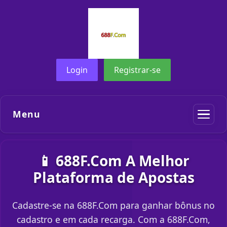
Login
Registrar-se
Menu
📱 688F.Com A Melhor
Plataforma de Apostas
Cadastre-se na 688F.Com para ganhar bônus no
cadastro e em cada recarga. Com a 688F.Com,