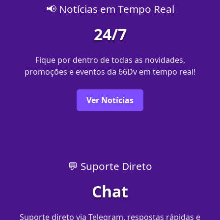
📢 Notícias em Tempo Real
24/7
Fique por dentro de todas as novidades,
promoções e eventos da 66Dv em tempo real!
Ver Notícias
💬 Suporte Direto
Chat
Suporte direto via Telegram, respostas rápidas e