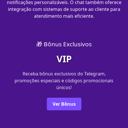
notificações personalizáveis. O chat também oferece
integração com sistemas de suporte ao cliente para
atendimento mais eficiente.
🎁 Bônus Exclusivos
VIP
Receba bônus exclusivos do Telegram,
promoções especiais e códigos promocionais
únicos!
Ver Bônus