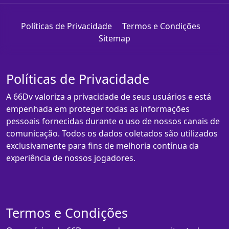
Políticas de Privacidade
Termos e Condições
Sitemap
Políticas de Privacidade
A 66Dv valoriza a privacidade de seus usuários e está
empenhada em proteger todas as informações
pessoais fornecidas durante o uso de nossos canais de
comunicação. Todos os dados coletados são utilizados
exclusivamente para fins de melhoria contínua da
experiência de nossos jogadores.
Termos e Condições