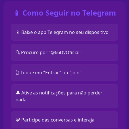
📱 Como Seguir no Telegram
📱 Baixe o app Telegram no seu dispositivo
🔍 Procure por "@66DvOficial"
👆 Toque em "Entrar" ou "Join"
🔔 Ative as notificações para não perder
nada
💬 Participe das conversas e interaja