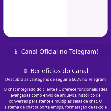
📱 Canal Oficial no Telegram!
📱 Benefícios do Canal
Descubra as vantagens de seguir a 66Dv no Telegram
O chat integrado do cliente PC oferece funcionalidades
avançadas como envio de arquivos, histórico de
conversas persistente e múltiplas salas de chat. O
sistema de chat suporta emojis, formatação de texto e