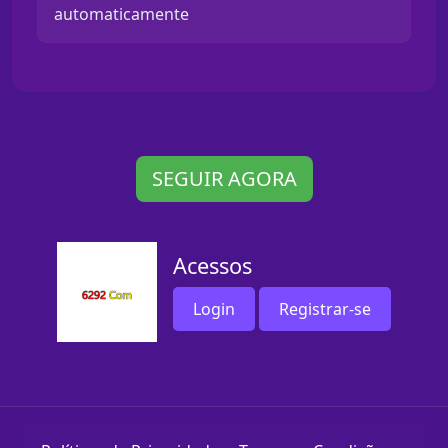
automaticamente
SEGUIR AGORA
Acessos
Login
Registrar-se