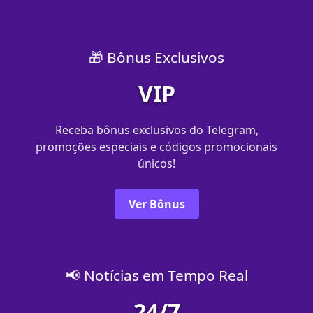
🎁 Bônus Exclusivos
VIP
Receba bônus exclusivos do Telegram,
promoções especiais e códigos promocionais
únicos!
Ver Bônus
📢 Notícias em Tempo Real
24/7