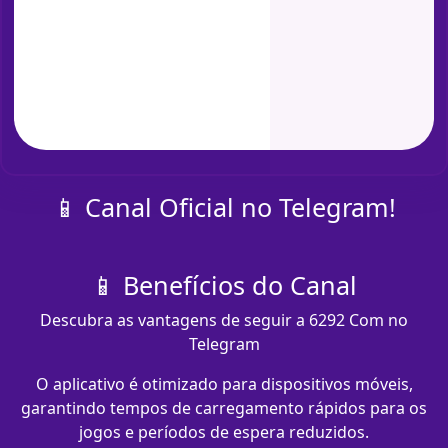
📱 Canal Oficial no Telegram!
📱 Benefícios do Canal
Descubra as vantagens de seguir a 6292 Com no
Telegram
O aplicativo é otimizado para dispositivos móveis,
garantindo tempos de carregamento rápidos para os
jogos e períodos de espera reduzidos.