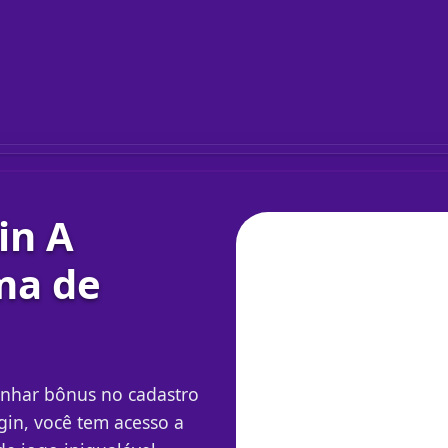
in A
ma de
anhar bônus no cadastro
in, você tem acesso a