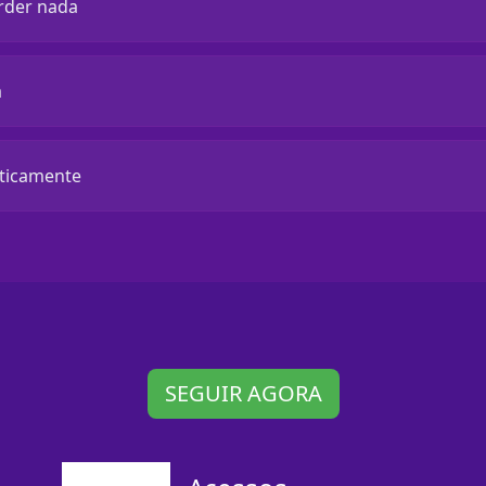
erder nada
a
aticamente
SEGUIR AGORA