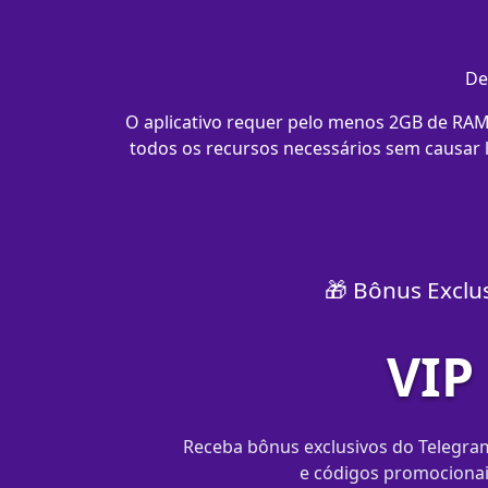
De
O aplicativo requer pelo menos 2GB de RAM
todos os recursos necessários sem causar 
🎁 Bônus Exclu
VIP
Receba bônus exclusivos do Telegra
e códigos promocionai