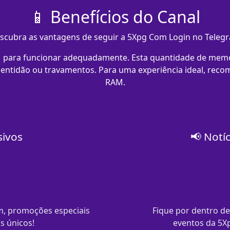
📱 Benefícios do Canal
scubra as vantagens de seguir a 5Xpg Com Login no Teleg
 para funcionar adequadamente. Esta quantidade de memór
lentidão ou travamentos. Para uma experiência ideal, re
RAM.
sivos
📢 Notí
m, promoções especiais
Fique por dentro d
s únicos!
eventos da 5X