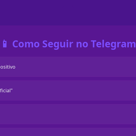
📱 Como Seguir no Telegram
ositivo
icial"