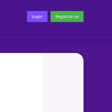
Login
Registrar-se