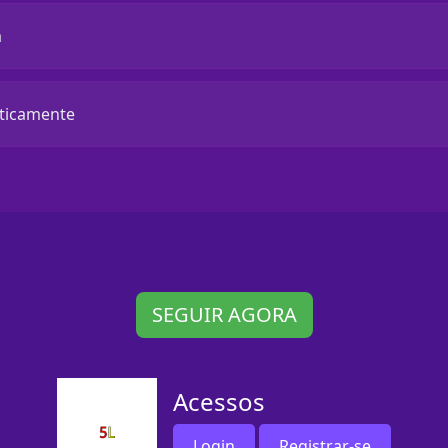
a
aticamente
SEGUIR AGORA
Acessos
Login
Registrar-se