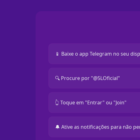
📱 Baixe o app Telegram no seu disp
🔍 Procure por "@5LOficial"
👆 Toque em "Entrar" ou "Join"
🔔 Ative as notificações para não p