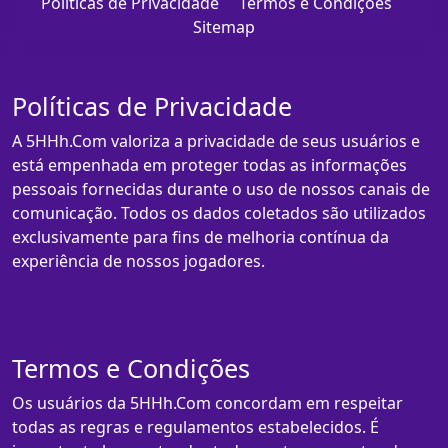
Políticas de Privacidade
Termos e Condições
Sitemap
Políticas de Privacidade
A 5HHh.Com valoriza a privacidade de seus usuários e
está empenhada em proteger todas as informações
pessoais fornecidas durante o uso de nossos canais de
comunicação. Todos os dados coletados são utilizados
exclusivamente para fins de melhoria contínua da
experiência de nossos jogadores.
Termos e Condições
Os usuários da 5HHh.Com concordam em respeitar
todas as regras e regulamentos estabelecidos. É