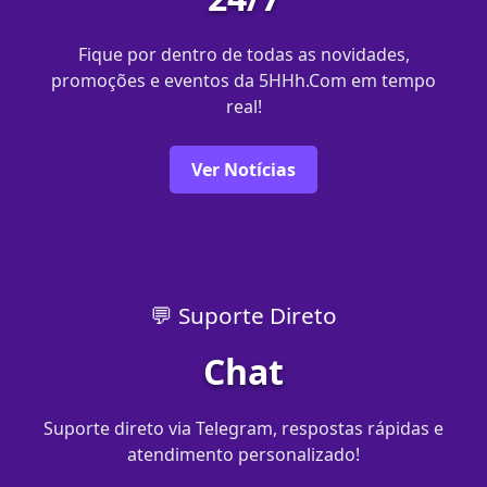
Fique por dentro de todas as novidades,
promoções e eventos da 5HHh.Com em tempo
real!
Ver Notícias
💬 Suporte Direto
Chat
Suporte direto via Telegram, respostas rápidas e
atendimento personalizado!