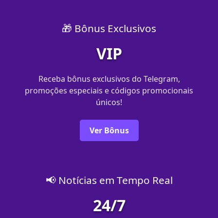
🎁 Bônus Exclusivos
VIP
Receba bônus exclusivos do Telegram,
promoções especiais e códigos promocionais
únicos!
Ver Bônus
📢 Notícias em Tempo Real
24/7