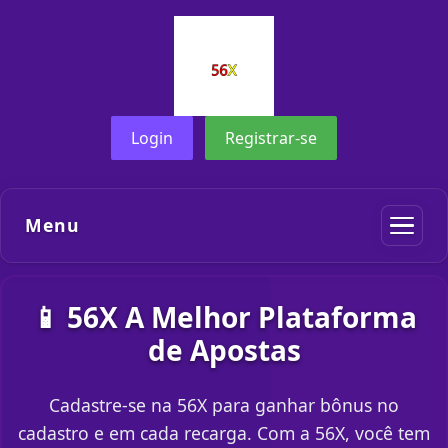
Login
Registrar-se
Menu
📱 56X A Melhor Plataforma
de Apostas
Cadastre-se na 56X para ganhar bônus no
cadastro e em cada recarga. Com a 56X, você tem