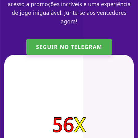
acesso a promoções incríveis e uma experiência
de jogo inigualável. Junte-se aos vencedores
agora!
SEGUIR NO TELEGRAM