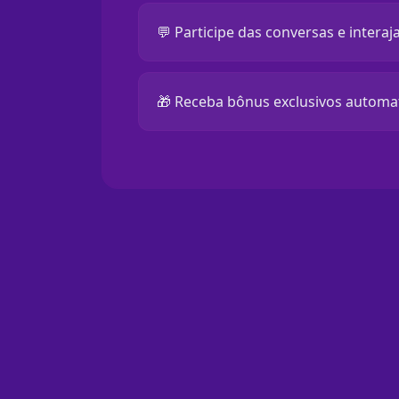
💬 Participe das conversas e interaj
🎁 Receba bônus exclusivos autom