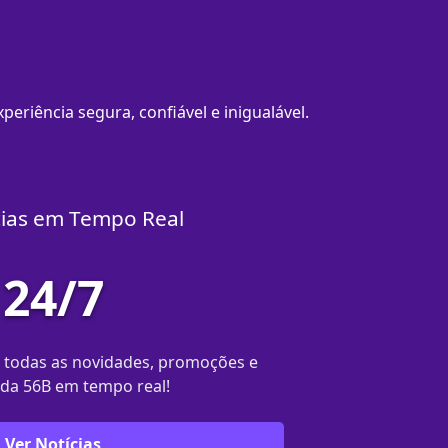
eriência segura, confiável e inigualável.
cias em Tempo Real
24/7
e todas as novidades, promoções e
 da 56B em tempo real!
Ver Notícias