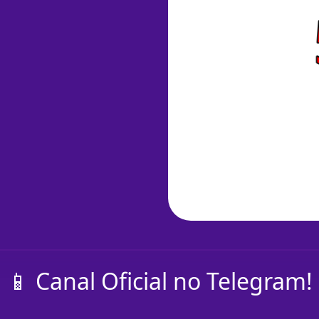
📱 Canal Oficial no Telegram!