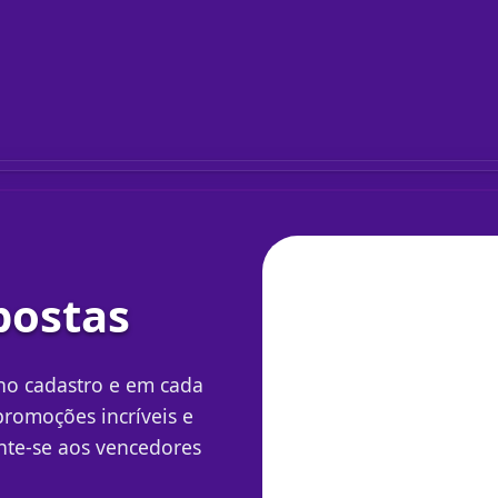
postas
no cadastro e em cada
promoções incríveis e
unte-se aos vencedores