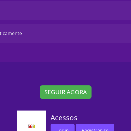
a
aticamente
SEGUIR AGORA
Acessos
Login
Registrar-se