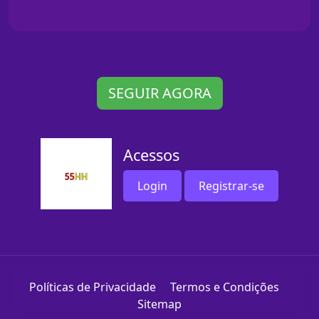
SEGUIR AGORA
Acessos
Login
Registrar-se
Políticas de Privacidade
Termos e Condições
Sitemap