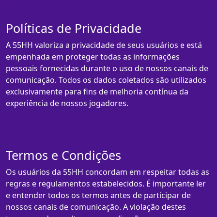
Políticas de Privacidade
A 55HH valoriza a privacidade de seus usuários e está
empenhada em proteger todas as informações
pessoais fornecidas durante o uso de nossos canais de
comunicação. Todos os dados coletados são utilizados
exclusivamente para fins de melhoria contínua da
experiência de nossos jogadores.
Termos e Condições
Os usuários da 55HH concordam em respeitar todas as
regras e regulamentos estabelecidos. É importante ler
e entender todos os termos antes de participar de
nossos canais de comunicação. A violação destes