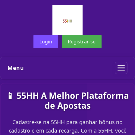
Login
Registrar-se
Menu
📱 55HH A Melhor Plataforma
de Apostas
Cadastre-se na 55HH para ganhar bônus no
cadastro e em cada recarga. Com a 55HH, você