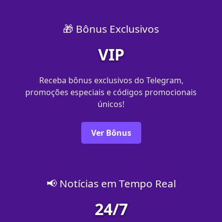
🎁 Bônus Exclusivos
VIP
Receba bônus exclusivos do Telegram,
promoções especiais e códigos promocionais
únicos!
Ver Bônus
📢 Notícias em Tempo Real
24/7