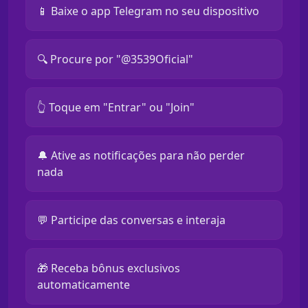
📱 Baixe o app Telegram no seu dispositivo
🔍 Procure por "@3539Oficial"
👆 Toque em "Entrar" ou "Join"
🔔 Ative as notificações para não perder
nada
💬 Participe das conversas e interaja
🎁 Receba bônus exclusivos
automaticamente