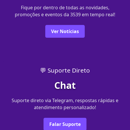
Fique por dentro de todas as novidades,
promoções e eventos da 3539 em tempo real!
Ver Notícias
💬 Suporte Direto
Chat
Suporte direto via Telegram, respostas rápidas e
atendimento personalizado!
Falar Suporte