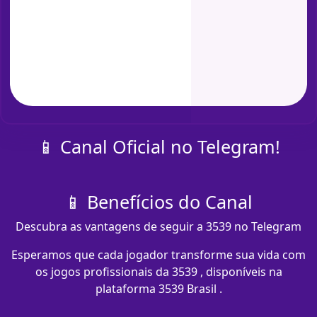
📱 Canal Oficial no Telegram!
📱 Benefícios do Canal
Descubra as vantagens de seguir a 3539 no Telegram
Esperamos que cada jogador transforme sua vida com
os jogos profissionais da 3539 , disponíveis na
plataforma 3539 Brasil .