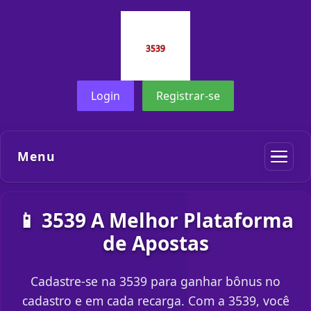
Login
Registrar-se
Menu
📱 3539 A Melhor Plataforma
de Apostas
Cadastre-se na 3539 para ganhar bônus no
cadastro e em cada recarga. Com a 3539, você