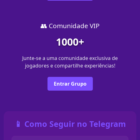
👥 Comunidade VIP
1000+
Junte-se a uma comunidade exclusiva de
jogadores e compartilhe experiências!
Entrar Grupo
📱 Como Seguir no Telegram