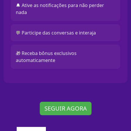
🔔 Ative as notificações para não perder
nada
💬 Participe das conversas e interaja
🎁 Receba bônus exclusivos
automaticamente
SEGUIR AGORA