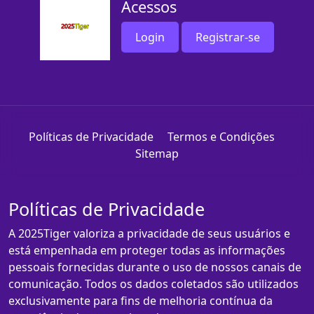
Acessos
Login
Registrar-se
Políticas de Privacidade
Termos e Condições
Sitemap
Políticas de Privacidade
A 2025Tiger valoriza a privacidade de seus usuários e
está empenhada em proteger todas as informações
pessoais fornecidas durante o uso de nossos canais de
comunicação. Todos os dados coletados são utilizados
exclusivamente para fins de melhoria contínua da