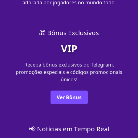
adorada por jogadores no mundo todo.
🎁 Bônus Exclusivos
VIP
Receba bônus exclusivos do Telegram,
promoções especiais e códigos promocionais
únicos!
Ver Bônus
📢 Notícias em Tempo Real