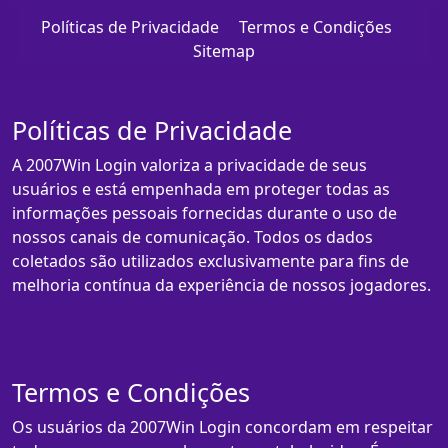
Políticas de Privacidade
Termos e Condições
Sitemap
Políticas de Privacidade
A 2007Win Login valoriza a privacidade de seus
usuários e está empenhada em proteger todas as
informações pessoais fornecidas durante o uso de
nossos canais de comunicação. Todos os dados
coletados são utilizados exclusivamente para fins de
melhoria contínua da experiência de nossos jogadores.
Termos e Condições
Os usuários da 2007Win Login concordam em respeitar