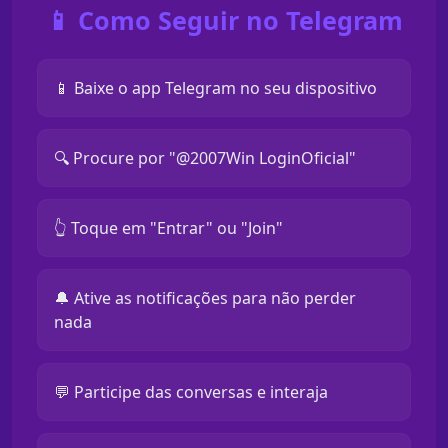
📱 Como Seguir no Telegram
📱 Baixe o app Telegram no seu dispositivo
🔍 Procure por "@2007Win LoginOficial"
👆 Toque em "Entrar" ou "Join"
🔔 Ative as notificações para não perder
nada
💬 Participe das conversas e interaja