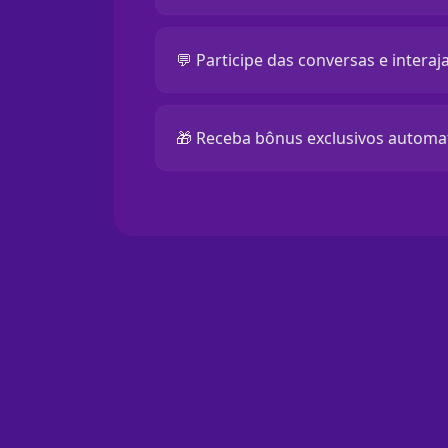
💬 Participe das conversas e interaj
🎁 Receba bônus exclusivos autom