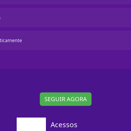
a
aticamente
SEGUIR AGORA
Acessos