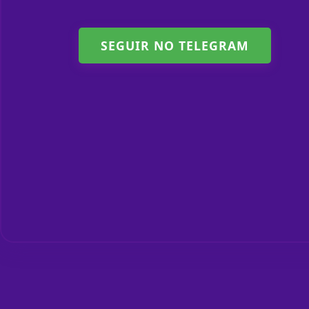
SEGUIR NO TELEGRAM