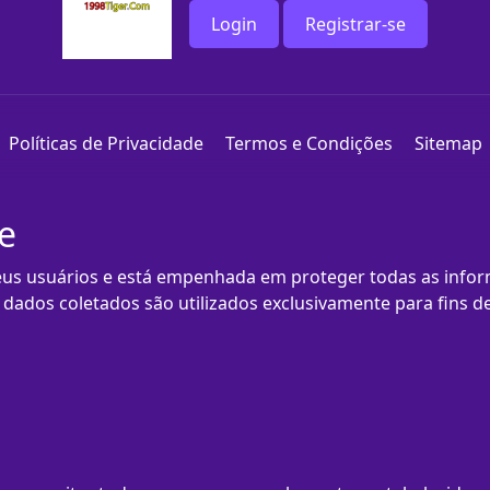
Login
Registrar-se
Políticas de Privacidade
Termos e Condições
Sitemap
de
seus usuários e está empenhada em proteger todas as info
dados coletados são utilizados exclusivamente para fins d