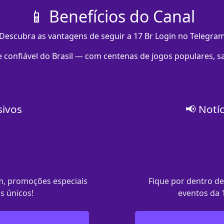
📱 Benefícios do Canal
Descubra as vantagens de seguir a 17 Br Login no Telegra
 e confiável do Brasil — com centenas de jogos populares, sa
sivos
📢 Notí
m, promoções especiais
Fique por dentro d
s únicos!
eventos da 