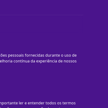
ções pessoais fornecidas durante o uso de
elhoria contínua da experiência de nossos
mportante ler e entender todos os termos