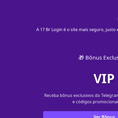
A 17 Br Login é o site mais seguro, justo
🎁 Bônus Exclu
VIP
Receba bônus exclusivos do Telegra
e códigos promocionai
Ver Bônus