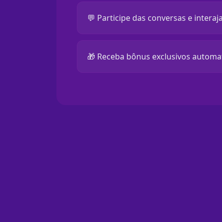
💬 Participe das conversas e interaj
🎁 Receba bônus exclusivos autom