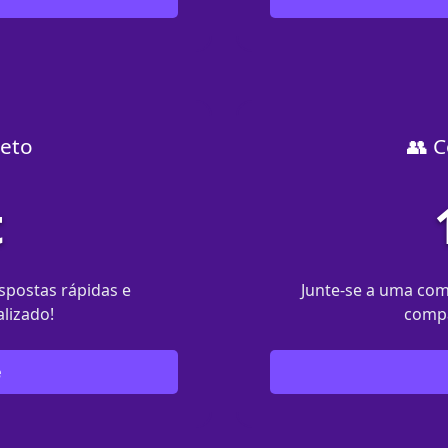
reto
👥 
t
espostas rápidas e
Junte-se a uma com
lizado!
compa
e