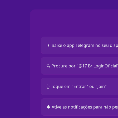
📱 Baixe o app Telegram no seu disp
🔍 Procure por "@17 Br LoginOficial
👆 Toque em "Entrar" ou "Join"
🔔 Ative as notificações para não p