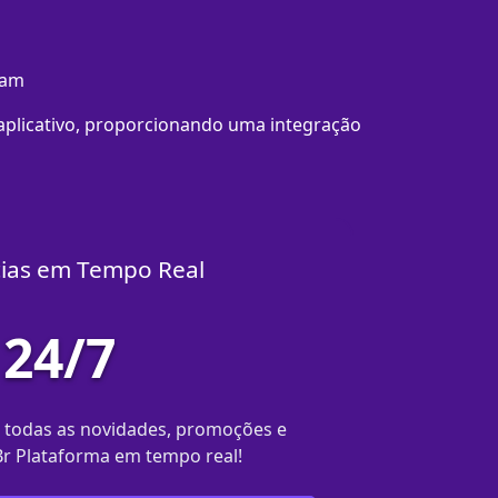
ram
 aplicativo, proporcionando uma integração
cias em Tempo Real
24/7
e todas as novidades, promoções e
Br Plataforma em tempo real!