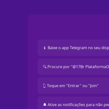
📱 Baixe o app Telegram no seu disp
🔍 Procure por "@17Br PlataformaOf
👆 Toque em "Entrar" ou "Join"
🔔 Ative as notificações para não p