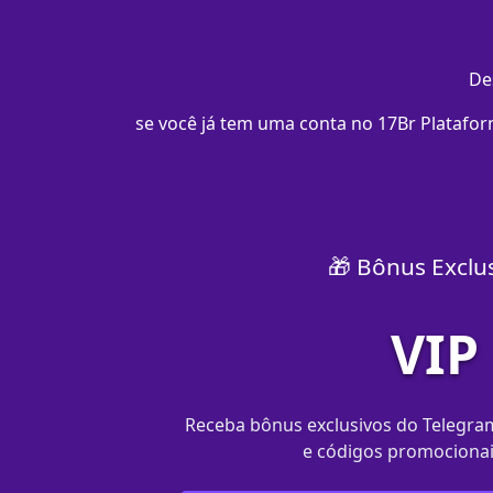
De
se você já tem uma conta no 17Br Platafor
🎁 Bônus Exclu
VIP
Receba bônus exclusivos do Telegra
e códigos promocionai