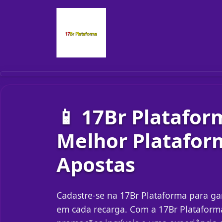
📱 17Br Platafor
Melhor Platafor
Apostas
Cadastre-se na 17Br Plataforma para g
em cada recarga. Com a 17Br Plataforma