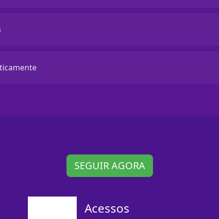
a
aticamente
SEGUIR AGORA
Acessos