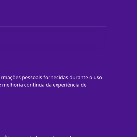
formações pessoais fornecidas durante o uso
e melhoria contínua da experiência de