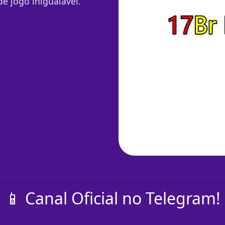
e jogo inigualável.
📱 Canal Oficial no Telegram!