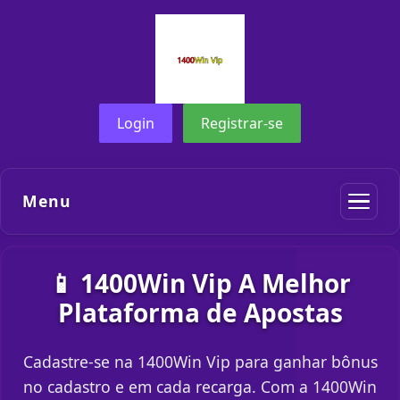
Login
Registrar-se
Menu
📱 1400Win Vip A Melhor
Plataforma de Apostas
Cadastre-se na 1400Win Vip para ganhar bônus
no cadastro e em cada recarga. Com a 1400Win