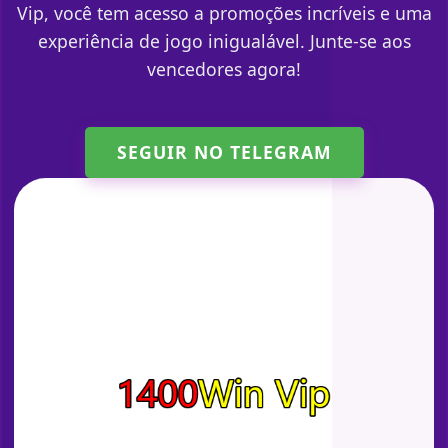
Vip, você tem acesso a promoções incríveis e uma
experiência de jogo inigualável. Junte-se aos
vencedores agora!
SEGUIR NO TELEGRAM