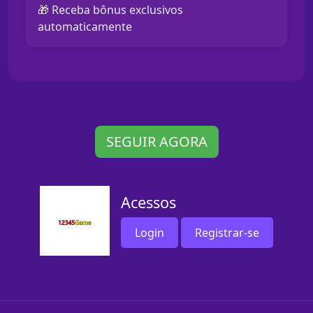
🎁 Receba bônus exclusivos
automaticamente
SEGUIR AGORA
Acessos
Login
Registrar-se