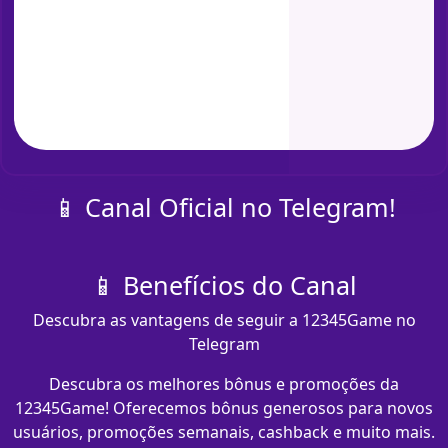
📱 Canal Oficial no Telegram!
📱 Benefícios do Canal
Descubra as vantagens de seguir a 12345Game no
Telegram
Descubra os melhores bônus e promoções da
12345Game! Oferecemos bônus generosos para novos
usuários, promoções semanais, cashback e muito mais.