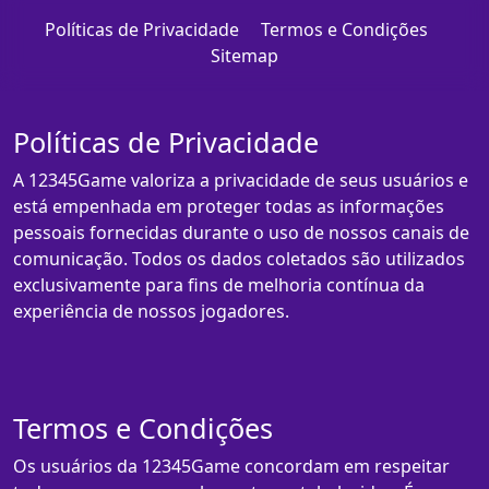
Políticas de Privacidade
Termos e Condições
Sitemap
Políticas de Privacidade
A 12345Game valoriza a privacidade de seus usuários e
está empenhada em proteger todas as informações
pessoais fornecidas durante o uso de nossos canais de
comunicação. Todos os dados coletados são utilizados
exclusivamente para fins de melhoria contínua da
experiência de nossos jogadores.
Termos e Condições
Os usuários da 12345Game concordam em respeitar