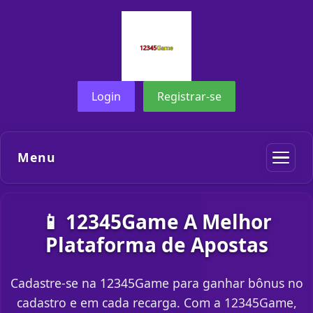
Login
Registrar-se
Menu
📱 12345Game A Melhor
Plataforma de Apostas
Cadastre-se na 12345Game para ganhar bônus no
cadastro e em cada recarga. Com a 12345Game,