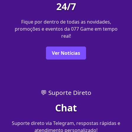
24/7
Fique por dentro de todas as novidades,
promoções e eventos da 077 Game em tempo
real!
Ver Notícias
💬 Suporte Direto
Chat
Suporte direto via Telegram, respostas rápidas e
atendimento personalizado!