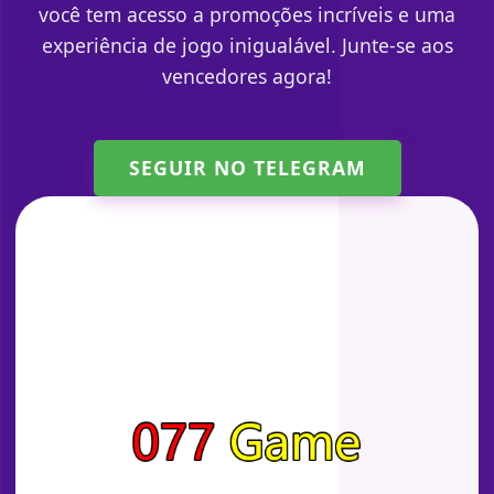
você tem acesso a promoções incríveis e uma
experiência de jogo inigualável. Junte-se aos
vencedores agora!
SEGUIR NO TELEGRAM