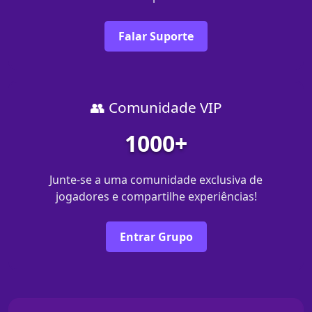
Falar Suporte
👥 Comunidade VIP
1000+
Junte-se a uma comunidade exclusiva de
jogadores e compartilhe experiências!
Entrar Grupo