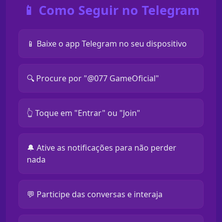
📱 Como Seguir no Telegram
📱 Baixe o app Telegram no seu dispositivo
🔍 Procure por "@077 GameOficial"
👆 Toque em "Entrar" ou "Join"
🔔 Ative as notificações para não perder
nada
💬 Participe das conversas e interaja