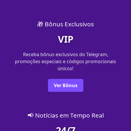
🎁 Bônus Exclusivos
VIP
Receba bônus exclusivos do Telegram,
promoções especiais e códigos promocionais
únicos!
Ver Bônus
📢 Notícias em Tempo Real
24/7