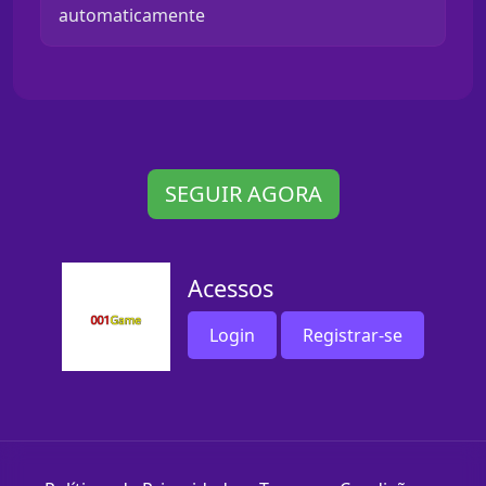
automaticamente
SEGUIR AGORA
Acessos
Login
Registrar-se