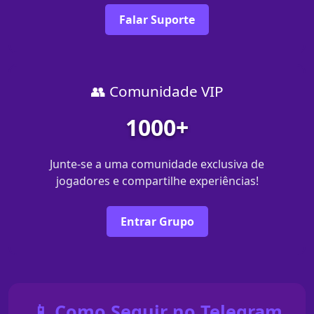
Falar Suporte
👥 Comunidade VIP
1000+
Junte-se a uma comunidade exclusiva de
jogadores e compartilhe experiências!
Entrar Grupo
📱 Como Seguir no Telegram