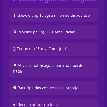
📱 Baixe o app Telegram no seu dispositivo
🔍 Procure por "@001GameOficial"
👆 Toque em "Entrar" ou "Join"
🔔 Ative as notificações para não perder
nada
💬 Participe das conversas e interaja
🎁 Receba bônus exclusivos